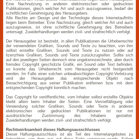
Eine Nachnutzung in anderen elektronischen oder gedruckten
Publikationen, gleich welcher Art und auch auszugsweise, bedarf der
schriftlichen Genehmigung des Herausgebers.
Alle Rechte am Design und der Technologie dieses Internetauftritts
liegen beim Betreiber. Eine Nachnutzung, gleich welcher Art und auch
auszugsweise, ist ohne schriftliche Genehmigung des Betreibers
untersagt. Zuwiderhandlungen werden zivil- und strafrechtlich verfolgt.
Der Herausgeber ist bestrebt, in allen Publikationen die Urheberrechte
der verwendeten Grafiken, Sounds und Texte zu beachten, von ihm
selbst erstellte Grafiken, Sounds und Texte zu nutzen oder auf
lizenzfreie Grafiken, Sounds und Texte zurückzugreifen. Sollte sich
auf den jeweiligen Seiten dennoch eine ungekennzeichnete, aber durch
fremdes Copyright geschützte Grafik, ein Sound oder Text befinden,
so konnte das Urheberrecht vom Herausgeber nicht festgestellt
werden. Im Falle einer solchen unbeabsichtigten Copyright-Verletzung
wird der Herausgeber das entsprechende Objekt nach
Benachrichtigung aus seiner Publikation entfernen bzw. mit dem
entsprechenden Copyright kenntlich machen.
Das Copyright für veröffentlichte, vom Inhaber selbst erstellte Objekte
bleibt allein beim Inhaber der Seiten. Eine Vervielfältigung oder
Verwendung solcher Grafiken, Sounds oder Texte in anderen
elektronischen oder gedruckten Publikationen ist nur mit
ausdrücklicher Zustimmung des Inhabers gestattet.
Zuwiderhandlungen werden zivil- und strafrechtlich verfolgt.
Rechtswirksamkeit dieses Haftungsausschlusses
Dieser Haftungsausschluss ist als Teil des Internetangebotes zu
betrachten, von dem aus auf diese Seite verwiesen wurde. Sofern